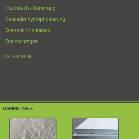
Flachdach / Dämmung
Fassadenhydrophobierung
Drempel / Kniestock
Dachschrägen
DACHBODEN
DÄMMSTOFFE